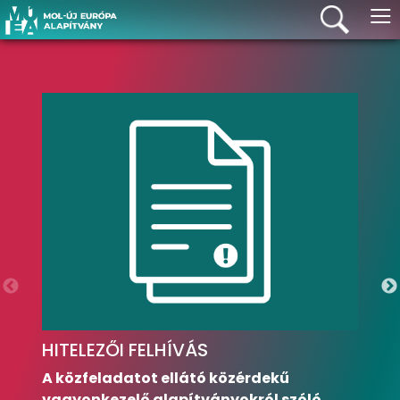
≡
HITELEZŐI FELHÍVÁS
A közfeladatot ellátó közérdekű
vagyonkezelő alapítványokról szóló