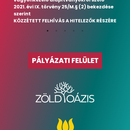
2021. évi IX. törvény 25/M.§ (2) bekezdése
szerint
KÖZZÉTETT FELHÍVÁS A HITELEZŐK RÉSZÉRE