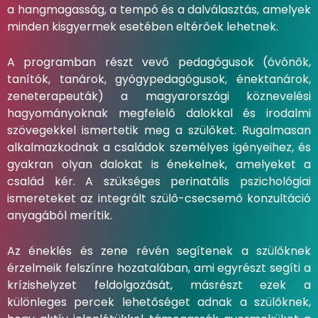
a hangmagasság, a tempó és a dalválasztás, amelyek
minden kisgyermek esetében eltérőek lehetnek.
A programban részt vevő pedagógusok (óvónők,
tanítók, tanárok, gyógypedagógusok, énektanárok,
zeneterapeuták) a magyarországi köznevelési
hagyományoknak megfelelő dalokkal és irodalmi
szövegekkel ismertetik meg a szülőket. Rugalmasan
alkalmazkodnak a családok személyes igényeihez, és
gyakran olyan dalokat is énekelnek, amelyeket a
család kér. A szükséges perinatális pszichológiai
ismereteket az integrált szülő-csecsemő konzultáció
anyagából merítik.
Az éneklés és zene révén segítenek a szülőknek
érzelmeik felszínre hozatalában, ami egyrészt segíti a
krízishelyzet feldolgozását, másrészt ezek a
különleges percek lehetőséget adnak a szülőknek,