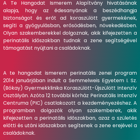
A Te Hangodat Ismerem Alapítvány hivatásának
alapja, hogy az édesanyának a beszédhangja
biztonságot és erőt ad koraszülött gyermekének,
segíti a gyógyulásban, erősödésben, növekedésben.
Olyan szakemberekkel dolgoznak, akik kifejezetten a
perinatális időszakban tudnak a zene segítségével
támogatást nyújtani a családoknak.
A te hangodat ismerem perinatális zenei program
2014 januárjában indult a Semmelweis Egyetem I. Sz.
(Bókay) Gyermekklinika Koraszülött-Újszülött Intenzív
Osztályán. Azóta 12 további kórház Perinatális Intenzív
Centruma (PIC) csatlakozott a kezdeményezéshez. A
programban dolgozók olyan szakemberek, akik
kifejezetten a perinatális időszakban, azaz a születés
előtti és utáni időszakban segítenek a zene erejével a
családoknak.