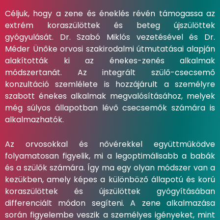
Céljuk, hogy a zene és éneklés révén támogassa az
extrém koraszülöttek és beteg újszülöttek
gyógyulását. Dr. Szabó Miklós vezetésével és Dr.
Méder Ünőke orvosi szakirodalmi útmutatásai alapján
alakították ki az énekes-zenés alkalmak
módszertanát. Az integrált szülő-csecsemő
konzultáció szemlélete is hozzájárult a személyre
szabott énekes alkalmak megvalósításához, melyek
még súlyos állapotban lévő csecsemők számára is
alkalmazhatók.
Az orvosokkal és nővérekkel együttműködve
folyamatosan figyelik, mi a legoptimálisabb a babák
és a szülők számára. Így ma egy olyan módszer van a
kezükben, amely képes a különböző állapotú és korú
koraszülöttek és újszülöttek gyógyításában
differenciált módon segíteni. A zene alkalmazása
során figyelembe veszik a személyes igényeket, mint