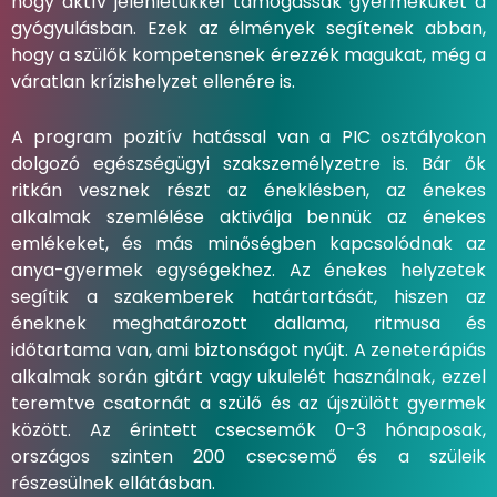
hogy aktív jelenlétükkel támogassák gyermeküket a
gyógyulásban. Ezek az élmények segítenek abban,
hogy a szülők kompetensnek érezzék magukat, még a
váratlan krízishelyzet ellenére is.
A program pozitív hatással van a PIC osztályokon
dolgozó egészségügyi szakszemélyzetre is. Bár ők
ritkán vesznek részt az éneklésben, az énekes
alkalmak szemlélése aktiválja bennük az énekes
emlékeket, és más minőségben kapcsolódnak az
anya-gyermek egységekhez. Az énekes helyzetek
segítik a szakemberek határtartását, hiszen az
éneknek meghatározott dallama, ritmusa és
időtartama van, ami biztonságot nyújt. A zeneterápiás
alkalmak során gitárt vagy ukulelét használnak, ezzel
teremtve csatornát a szülő és az újszülött gyermek
között. Az érintett csecsemők 0-3 hónaposak,
országos szinten 200 csecsemő és a szüleik
részesülnek ellátásban.