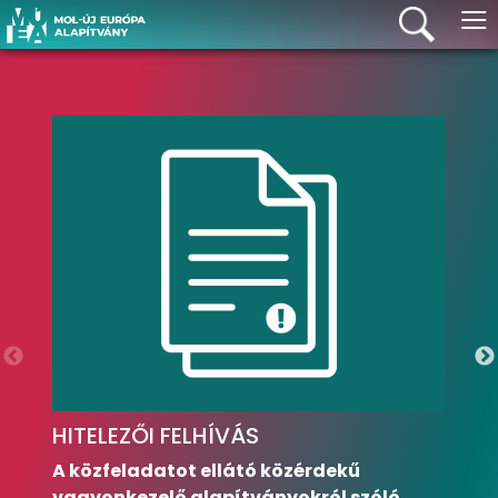
≡
HITELEZŐI FELHÍVÁS
A közfeladatot ellátó közérdekű
vagyonkezelő alapítványokról szóló