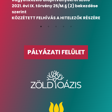
2021. évi IX. törvény 25/M.§ (2) bekezdése
szerint
KÖZZÉTETT FELHÍVÁS A HITELEZŐK RÉSZÉRE