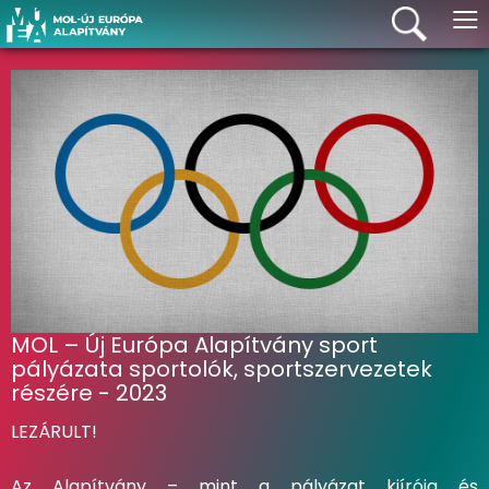
≡
MOL – Új Európa Alapítvány sport
pályázata sportolók, sportszervezetek
részére - 2023
LEZÁRULT!
Az Alapítvány – mint a pályázat kiírója és