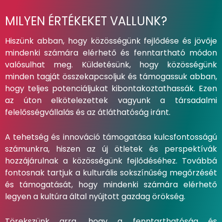
MILYEN ÉRTÉKEKET VALLUNK?
Hiszünk abban, hogy közösségünk fejlődése és jövője
mindenki számára elérhető és fenntartható módon
valósulhat meg. Küldetésünk, hogy közösségünk
minden tagját összekapcsoljuk és támogassuk abban,
hogy teljes potenciáljukat kibontakoztathassák. Ezen
az úton elkötelezettek vagyunk a társadalmi
felelősségvállalás és az átláthatóság iránt.
A tehetség és innováció támogatása kulcsfontosságú
számunkra, hiszen az új ötletek és perspektívák
hozzájárulnak a közösségünk fejlődéséhez. Továbbá
fontosnak tartjuk a kulturális sokszínűség megőrzését
és támogatását, hogy mindenki számára elérhető
legyen a kultúra által nyújtott gazdag örökség.
Törekszünk arra, hogy a fenntarthatóság és