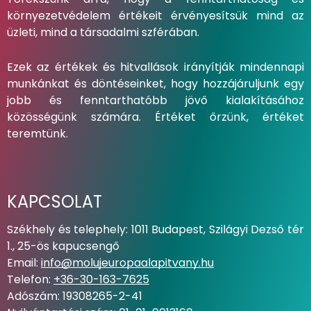
környezetvédelem értékeit érvényesítsük mind az
üzleti, mind a társadalmi szférában.
Ezek az értékek és hitvallások irányítják mindennapi
munkánkat és döntéseinket, hogy hozzájáruljunk egy
jobb és fenntarthatóbb jövő kialakításához
közösségünk számára. Értéket őrzünk, értéket
teremtünk.
KAPCSOLAT
Székhely és telephely: 1011 Budapest, Szilágyi Dezső tér
1., 25-ös kapucsengő
Email:
info@molujeuropaalapitvany.hu
Telefon:
+36-30-163-7625
Adószám: 19308265-2-41