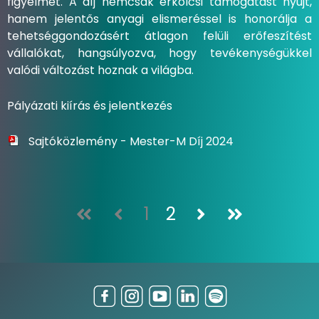
figyelmet. A díj nemcsak erkölcsi támogatást nyújt,
hanem jelentős anyagi elismeréssel is honorálja a
tehetséggondozásért átlagon felüli erőfeszítést
vállalókat, hangsúlyozva, hogy tevékenységükkel
valódi változást hoznak a világba.
Pályázati kiírás és jelentkezés
Sajtóközlemény - Mester-M Díj 2024
1
2