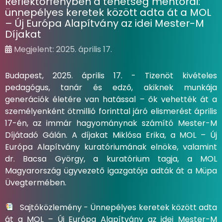
Reflektorfényben a tehetség mentorai:
ünnepélyes keretek között adta át a MOL
– Új Európa Alapítvány az idei Mester-M
Díjakat
Megjelent: 2025. április 17.
Budapest, 2025. április 17. - Tizenöt kivételes
pedagógus, tanár és edző, akiknek munkája
generációk életére van hatással – ők vehették át a
személyenként ötmillió forinttal járó elismerést április
17-én, az immár hagyománynak számító Mester-M
Díjátadó Gálán. A díjakat Miklósa Erika, a MOL – Új
Európa Alapítvány kuratóriumának elnöke, valamint
dr. Bacsa György, a kuratórium tagja, a MOL
Magyarország ügyvezető igazgatója adták át a Müpa
Üvegtermében.
Sajtóközlemény - Ünnepélyes keretek között adta
át a MOL – Új Európa Alapítvány az idei Mester-M