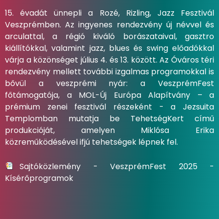
15. évadát ünnepli a Rozé, Rizling, Jazz Fesztivál
Veszprémben. Az ingyenes rendezvény új névvel és
arculattal, a régió kiváló borászataival, gasztro
kiállítókkal, valamint jazz, blues és swing előadókkal
várja a közönséget július 4. és 13. között. Az Óváros téri
rendezvény mellett további izgalmas programokkal is
bővül a veszprémi nyár: a VeszprémFest
főtámogatója, a MOL-Új Európa Alapítvány – a
prémium zenei fesztivál részeként - a Jezsuita
Templomban mutatja be TehetségKert című
produkcióját, amelyen Miklósa Erika
közreműködésével ifjú tehetségek lépnek fel.
Sajtóközlemény - VeszprémFest 2025 -
Kísérőprogramok