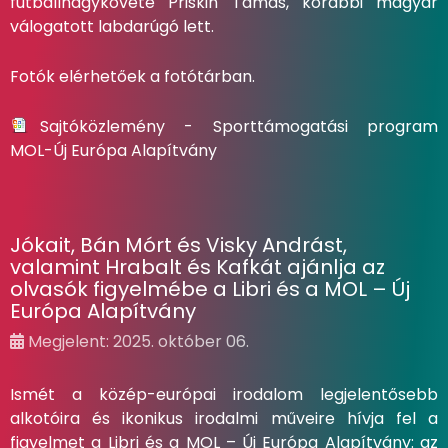
futballnagykövete Priskin Tamás, korábbi magyar
válogatott labdarúgó lett.
Fotók elérhetőek a
fotótárban
.
Sajtóközlemény - Sporttámogatási program
MOL-Új Európa Alapítvány
Jókait, Bán Mórt és Visky Andrást,
valamint Hrabalt és Kafkát ajánlja az
olvasók figyelmébe a Libri és a MOL – Új
Európa Alapítvány
Megjelent: 2025. október 06.
Ismét a közép-európai irodalom legjelentősebb
alkotóira és ikonikus irodalmi műveire hívja fel a
figyelmet a Libri és a MOL – Új Európa Alapítvány: az