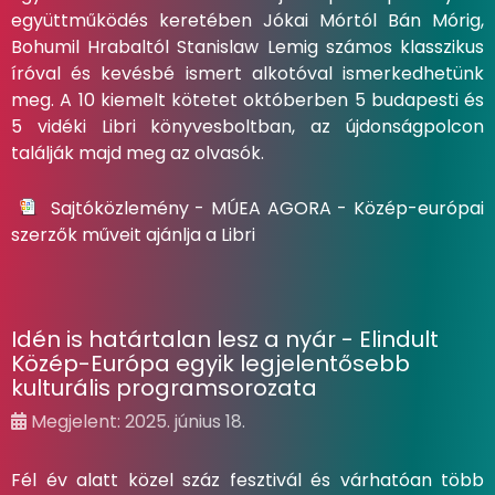
együttműködés keretében Jókai Mórtól Bán Mórig,
Bohumil Hrabaltól Stanislaw Lemig számos klasszikus
íróval és kevésbé ismert alkotóval ismerkedhetünk
meg. A 10 kiemelt kötetet októberben 5 budapesti és
5 vidéki Libri könyvesboltban, az újdonságpolcon
találják majd meg az olvasók.
Sajtóközlemény - MÚEA AGORA - Közép-európai
szerzők műveit ajánlja a Libri
Idén is határtalan lesz a nyár - Elindult
Közép-Európa egyik legjelentősebb
kulturális programsorozata
Megjelent: 2025. június 18.
Fél év alatt közel száz fesztivál és várhatóan több