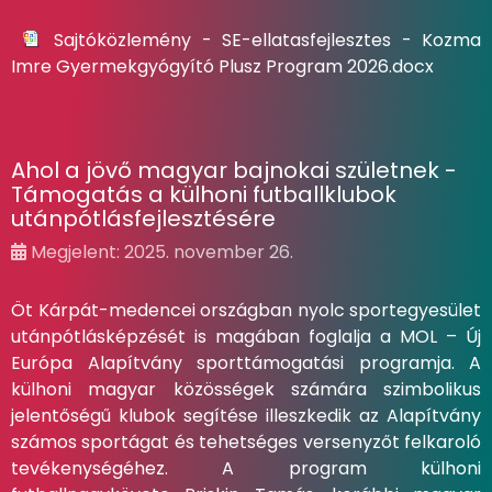
Sajtóközlemény - SE-ellatasfejlesztes - Kozma
Imre Gyermekgyógyító Plusz Program 2026.docx
Ahol a jövő magyar bajnokai születnek -
Támogatás a külhoni futballklubok
utánpótlásfejlesztésére
Megjelent: 2025. november 26.
Öt Kárpát-medencei országban nyolc sportegyesület
utánpótlásképzését is magában foglalja a MOL – Új
Európa Alapítvány sporttámogatási programja. A
külhoni magyar közösségek számára szimbolikus
jelentőségű klubok segítése illeszkedik az Alapítvány
számos sportágat és tehetséges versenyzőt felkaroló
tevékenységéhez. A program külhoni