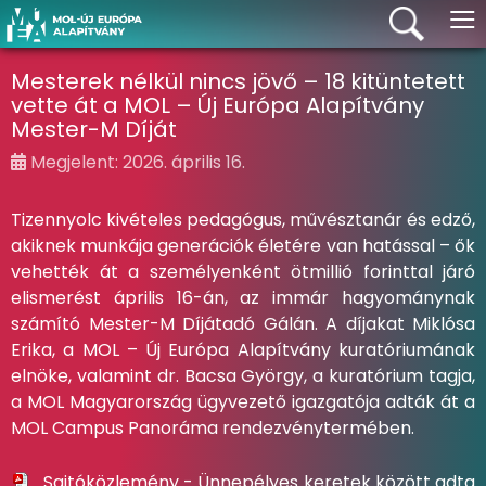
≡
Mesterek nélkül nincs jövő – 18 kitüntetett
vette át a MOL – Új Európa Alapítvány
Mester-M Díját
Megjelent: 2026. április 16.
Tizennyolc kivételes pedagógus, művésztanár és edző,
akiknek munkája generációk életére van hatással – ők
vehették át a személyenként ötmillió forinttal járó
elismerést április 16-án, az immár hagyománynak
számító Mester-M Díjátadó Gálán. A díjakat Miklósa
Erika, a MOL – Új Európa Alapítvány kuratóriumának
elnöke, valamint dr. Bacsa György, a kuratórium tagja,
a MOL Magyarország ügyvezető igazgatója adták át a
MOL Campus Panoráma rendezvénytermében.
Sajtóközlemény - Ünnepélyes keretek között adta