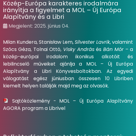
Közép-Európa karakteres irodalmára
irányítja a figyelmet a MOL – Új Európa
Alapítvány és a Libri
Megjelent: 2025. június 04.
Milan Kundera, Stanisław Lem,
Silvester Lavrik
, valamint
Szőcs Géza, Tolnai Ottó,
Visky András
és
Bán Mór
– a
közép-európai irodalom ikonikus alkotóit és
lebilincselő műveiket ajánlja a MOL – Új Európa
Alapítvány a Libri Könyvesboltokban. Az egyedi
válogatást egész júniusban összesen 10 Libriben
kiemelt helyen találják majd meg az olvasók.
Sajtóközlemény - MOL – Új Európa Alapítvány
AGORA program a Librivel