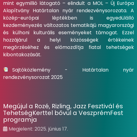
mint egymillió látogató – elindult a MOL – Új Európa
Alapítvány Határtalan nyár rendezvénysorozata. A
közép-európai léptékben is egyedülálló
kezdeményezés változatos tematikájú magyarországi
és külhoni kulturális eseményeket támogat. Ezzel
hozzájárul a helyi közösségek értékeinek
megőrzéséhez és előmozdítja fiatal tehetségek
kibontakozását.
Sajtóközlemény - Határtalan nyár
rendezvénysorozat 2025
Megújul a Rozé, Rizling, Jazz Fesztivál és
TehetségKerttel bővül a VeszprémFest
programja
Megjelent: 2025. június 17.