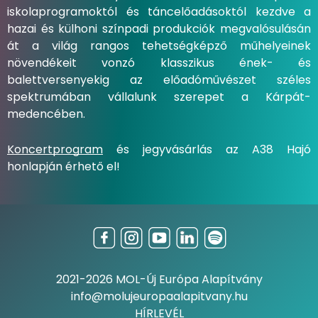
iskolaprogramoktól és táncelőadásoktól kezdve a
hazai és külhoni színpadi produkciók megvalósulásán
át a világ rangos tehetségképző műhelyeinek
növendékeit vonzó klasszikus ének- és
balettversenyekig az előadóművészet széles
spektrumában vállalunk szerepet a Kárpát-
medencében.
Koncertprogram
és jegyvásárlás az A38 Hajó
honlapján érhető el!
2021-2026 MOL-Új Európa Alapítvány
info@molujeuropaalapitvany.hu
HÍRLEVÉL