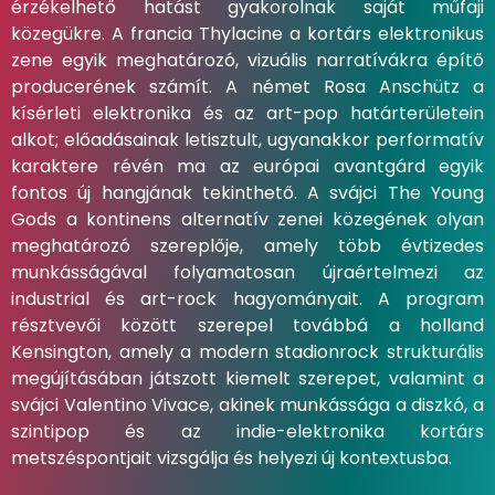
érzékelhető hatást gyakorolnak saját műfaji
közegükre. A francia Thylacine a kortárs elektronikus
zene egyik meghatározó, vizuális narratívákra építő
producerének számít. A német Rosa Anschütz a
kísérleti elektronika és az art-pop határterületein
alkot; előadásainak letisztult, ugyanakkor performatív
karaktere révén ma az európai avantgárd egyik
fontos új hangjának tekinthető. A svájci The Young
Gods a kontinens alternatív zenei közegének olyan
meghatározó szereplője, amely több évtizedes
munkásságával folyamatosan újraértelmezi az
industrial és art-rock hagyományait. A program
résztvevői között szerepel továbbá a holland
Kensington, amely a modern stadionrock strukturális
megújításában játszott kiemelt szerepet, valamint a
svájci Valentino Vivace, akinek munkássága a diszkó, a
szintipop és az indie-elektronika kortárs
metszéspontjait vizsgálja és helyezi új kontextusba.