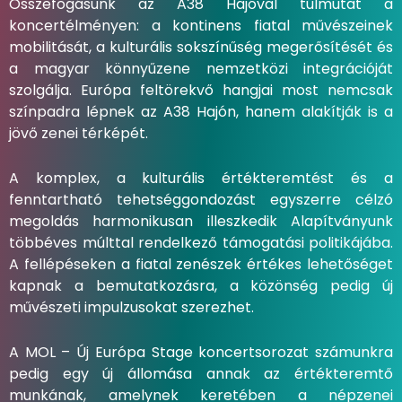
Összefogásunk az A38 Hajóval túlmutat a
koncertélményen: a kontinens fiatal művészeinek
mobilitását, a kulturális sokszínűség megerősítését és
a magyar könnyűzene nemzetközi integrációját
szolgálja. Európa feltörekvő hangjai most nemcsak
színpadra lépnek az A38 Hajón, hanem alakítják is a
jövő zenei térképét.
A komplex, a kulturális értékteremtést és a
fenntartható tehetséggondozást egyszerre célzó
megoldás harmonikusan illeszkedik Alapítványunk
többéves múlttal rendelkező támogatási politikájába.
A fellépéseken a fiatal zenészek értékes lehetőséget
kapnak a bemutatkozásra, a közönség pedig új
művészeti impulzusokat szerezhet.
A MOL – Új Európa Stage koncertsorozat számunkra
pedig egy új állomása annak az értékteremtő
munkának, amelynek keretében a népzenei