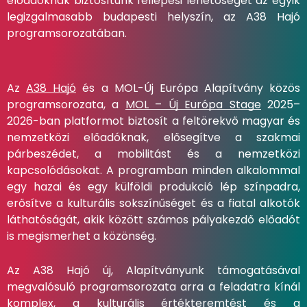
előadóknak biztosítunk fellépési lehetőséget az egyik
legizgalmasabb budapesti helyszín, az A38 Hajó
programsorozatában.
Az
A38 Hajó
és a MOL-Új Európa Alapítvány közös
programsorozata, a
MOL – Új Európa Stage
2025–
2026-ban platformot biztosít a feltörekvő magyar és
nemzetközi előadóknak, elősegítve a szakmai
párbeszédet, a mobilitást és a nemzetközi
kapcsolódásokat. A programban minden alkalommal
egy hazai és egy külföldi produkció lép színpadra,
erősítve a kulturális sokszínűséget és a fiatal alkotók
láthatóságát, akik között számos pályakezdő előadót
is megismerhet a közönség.
Az A38 Hajó új, Alapítványunk támogatásával
megvalósuló programsorozata arra a feladatra kínál
komplex, a kulturális értékteremtést és a