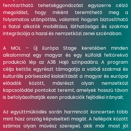
fenntartható tehetséggondozást egyszerre célzó
megoldást, hogy miként teremthető meg a
folyamatos utánpótlás, valamint hogyan biztosítható
a fiatal alkotók mobilitása, láthatósága és szakmai
integrációja a hazai és nemzetközi zenei szcénában.
A MOL – Új Európa Stage keretében minden
alkalommal egy magyar és egy külföldi feltörekvő
produkció lép az A38 Hajó színpadára. A program
célja kettős: egyrészt támogatja a valódi szakmai és
kulturális párbeszéd kialakítását a magyar és európai
előadók között, másrészt olyan nemzetközi
kapcsolódási pontokat teremt, amelyek hosszú távon
is befolyásolhatják ezen produkciók fejlődési irányait.
Az együttműködés során harmincöt koncerten több
mint húsz ország képviselteti magát. A fellépők között
számos olyan művész szerepel, akik már most jól