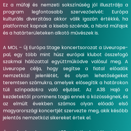
Ez a műfaji és nemzeti sokszínűség jól illusztrálja a
program legfontosabb szervezőelvét: Európa
kulturális diverzitása akkor válik igazán értékké, ha
platformot kapnak a kisebb szcénák, a hibrid műfajok
és a határterületeken alkotó művészek is.
A MOL – Új Európa Stage koncertsorozat a Liveurope-
pal, egy több mint húsz európai klubot összefogó
szakmai hálózattal együttműködve valósul meg. A
Liveurope célja, hogy segítse a fiatal előadók
nemzetközi jelenlétét, és olyan lehetőségeket
teremtsen számukra, amelyek elősegítik a határokon
túli színpadokra való eljutást. Az A38 Hajó a
kezdetektől prominens tagja ennek a közösségnek, és
az elmúlt években számos olyan előadó első
magyarországi koncertjét szervezte meg, akik később
jelentős nemzetközi sikereket értek el.