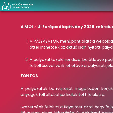
A MOL - Új Európa Alapítvány 2026. márciu
A PÁLYÁZATOK menüpont alatt a weboldalu
áttekinthetőek az aktuálisan nyitott pályáz
A
pályázatkezelő rendszerbe
átlépve pedi
feltöltésével válik lehetővé a pályázati je
FONTOS
A pályázatok benyújtását megelőzően kérjük, 
anyagok feltöltéséhez kialakított felületre.
Szeretnénk felhívni a figyelmet arra, hogy fel