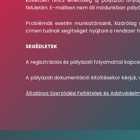
követően nincs lehetőség új pályázati anya
felületén. E-mailben nem áll módunkban pályáza
Problémák esetén munkatársaink, kizárólag
címen tudnak segítséget nyújtani a rendszer 
SEGÉDLETEK
A regisztrációs és pályázati folyamattal kapc
A pályázati dokumentáció kitöltésekor kérjük
Általános Szerződési Feltételek és Adatvédelm