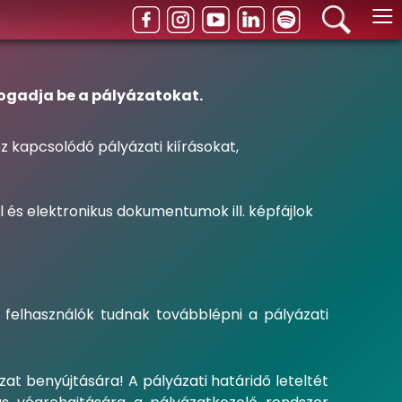
≡
fogadja be a pályázatokat.
 kapcsolódó pályázati kiírásokat,
 és elektronikus dokumentumok ill. képfájlok
t felhasználók tudnak továbblépni a pályázati
zat benyújtására! A pályázati határidő leteltét