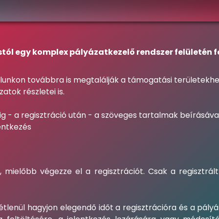
stól egy komplex pályázatkezelő rendszer felületén 
nkon továbbra is megtalálják a támogatási területekhez
atok részletei is.
g - a regisztráció után - a szöveges tartalmak beírásával
lentkezés
mielőbb végezze el a regisztrációt. Csak a regisztrál
tétlenül hagyjon elegendő időt a regisztrációra és a pályá