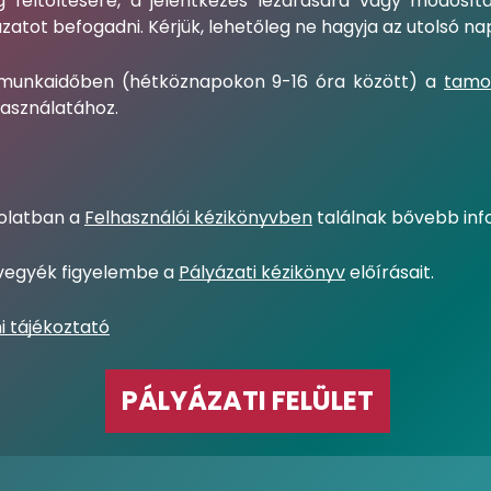
g feltöltésére, a jelentkezés lezárására vagy módosít
tot befogadni. Kérjük, lehetőleg ne hagyja az utolsó napr
 munkaidőben (hétköznapokon 9-16 óra között) a
tamo
használatához.
solatban a
Felhasználói kézikönyvben
találnak bővebb inf
, vegyék figyelembe a
Pályázati kézikönyv
előírásait.
i tájékoztató
PÁLYÁZATI FELÜLET