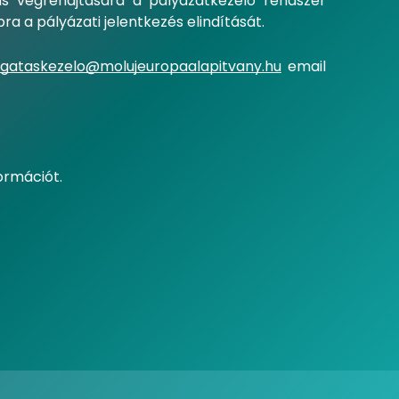
ás végrehajtására a pályázatkezelő rendszer
a a pályázati jelentkezés elindítását.
gataskezelo@molujeuropaalapitvany.hu
email
ormációt.