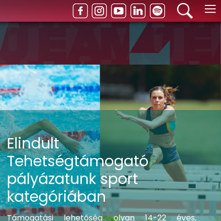
≡
Elindult
Tehetségtámogató
pályázatunk sport
kategóriában
Támogatási lehetőség olyan 14-22 éves,