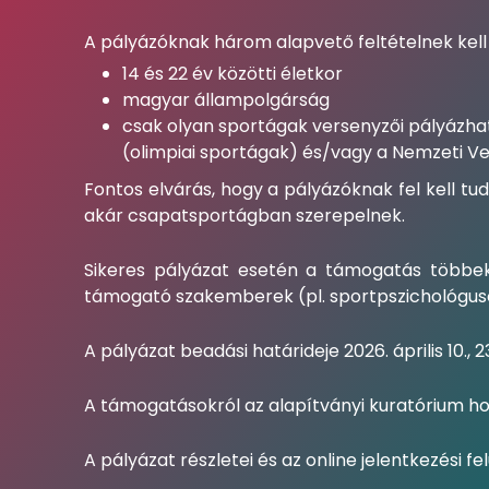
A pályázóknak három alapvető feltételnek kell
14 és 22 év közötti életkor
magyar állampolgárság
csak olyan sportágak versenyzői pályázhat
(olimpiai sportágak) és/vagy a Nemzeti Ve
Fontos elvárás, hogy a pályázóknak fel kell t
akár csapatsportágban szerepelnek.
Sikeres pályázat esetén a támogatás többek 
támogató szakemberek (pl. sportpszichológusok
A pályázat beadási határideje 2026. április 10., 2
A támogatásokról az alapítványi kuratórium ho
A pályázat részletei és az online jelentkezési fe