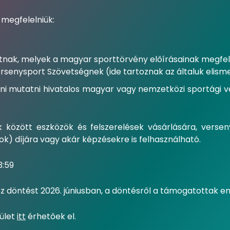
 megfelelniük:
nak, melyek a magyar sporttörvény előírásainak megfele
rsenysport Szövetségnek (ide tartoznak az általuk elism
udni mutatni hivatalos magyar vagy nemzetközi sportági
között eszközök és felszerelések vásárlására, verseny
) díjára vagy akár képzésekre is felhasználható.
3:59
z döntést 2026. júniusban, a döntésről a támogatottak e
lület
itt
érhetőek el.