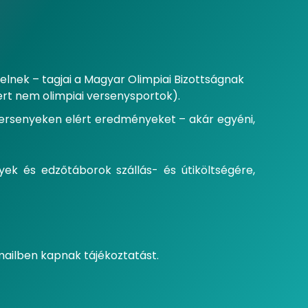
lnek – tagjai a Magyar Olimpiai Bizottságnak
ert nem olimpiai versenysportok).
 versenyeken elért eredményeket – akár egyéni,
ek és edzőtáborok szállás- és útiköltségére,
mailben kapnak tájékoztatást.