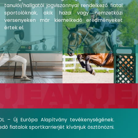
tanulói/hallgatói jogviszonnyal rendelkező fiatal
sportolóknak, akik hazai vagy nemzetközi
versenyeken már kiemelkedő eredményeket
értek el.
OL – Új Európa Alapítvány tevékenységének.
fiatalok sportkarrierjét kívánjuk ösztönözni.