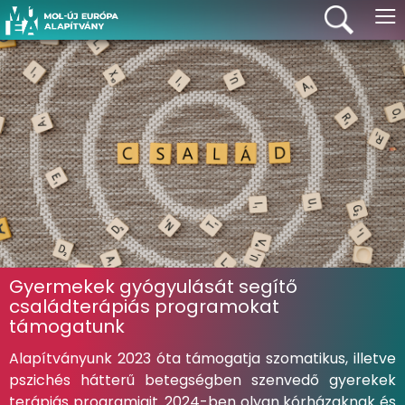
≡
Gyermekek gyógyulását segítő
családterápiás programokat
támogatunk
Alapítványunk 2023 óta támogatja szomatikus, illetve
pszichés hátterű betegségben szenvedő gyerekek
terápiás programjait. 2024-ben olyan kórházaknak és