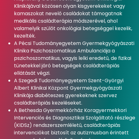
Klinikájával közösen olyan kisgyerekeket vagy
kamaszokat nevelő családokat támogatnak
medikális családterápia módszerével, ahol
valamelyik szülőt onkológiai betegséggel kezelik,
kezelték.
A Pécsi Tudományegyetem Gyermekgyógyászati
Klinika Pszichoszomatikus Ambulanciája a
pszichoszomatikus, vagyis lelki eredetű, de fizikai
tünetekkel járó betegségek családterápiás
ellátását végzi.
A Szegedi Tudományegyetem Szent-Györgyi
Albert Klinikai Központ Gyermekgyógyászati
Klinikája diabéteszes gyerekeknek szervez
családterápiás kezeléseket.
A Bethesda Gyermekkórház Koragyermekkori
Intervenciós és Diagnosztikai Szolgáltató részlege
(KIDSz) rendszerszemléletű, családterápiás
intervenciókat biztosít az autizmusban érintett