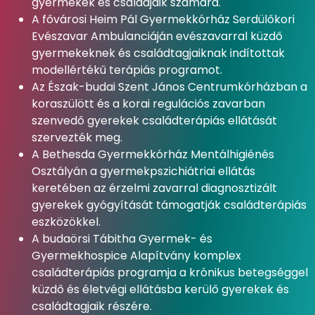
gyermekek és családjaik számára.
A fővárosi Heim Pál Gyermekkórház Serdülőkori
Evészavar Ambulanciáján evészavarral küzdő
gyermekeknek és családtagjaiknak indítottak
modellértékű terápiás programot.
Az Észak-budai Szent János Centrumkórházban a
koraszülött és a korai regulációs zavarban
szenvedő gyerekek családterápiás ellátását
szervezték meg.
A Bethesda Gyermekkórház Mentálhigiénés
Osztályán a gyermekpszichiátriai ellátás
keretében az érzelmi zavarral diagnosztizált
gyerekek gyógyítását támogatják családterápiás
eszközökkel.
A budaörsi Tábitha Gyermek- és
Gyermekhospice Alapítvány komplex
családterápiás programja a krónikus betegséggel
küzdő és életvégi ellátásba kerülő gyerekek és
családtagjaik részére.