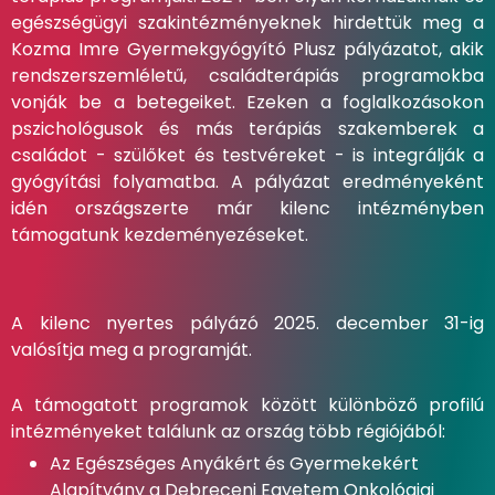
egészségügyi szakintézményeknek hirdettük meg a
Kozma Imre Gyermekgyógyító Plusz pályázatot, akik
rendszerszemléletű, családterápiás programokba
vonják be a betegeiket. Ezeken a foglalkozásokon
pszichológusok és más terápiás szakemberek a
családot - szülőket és testvéreket - is integrálják a
gyógyítási folyamatba. A pályázat eredményeként
idén országszerte már kilenc intézményben
támogatunk kezdeményezéseket.
A kilenc nyertes pályázó 2025. december 31-ig
valósítja meg a programját.
A támogatott programok között különböző profilú
intézményeket találunk az ország több régiójából:
Az Egészséges Anyákért és Gyermekekért
Alapítvány a Debreceni Egyetem Onkológiai