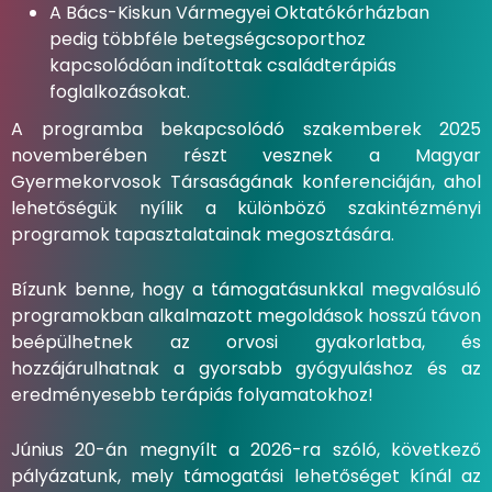
A Bács-Kiskun Vármegyei Oktatókórházban
pedig többféle betegségcsoporthoz
kapcsolódóan indítottak családterápiás
foglalkozásokat.
A programba bekapcsolódó szakemberek 2025
novemberében részt vesznek a Magyar
Gyermekorvosok Társaságának konferenciáján, ahol
lehetőségük nyílik a különböző szakintézményi
programok tapasztalatainak megosztására.
Bízunk benne, hogy a támogatásunkkal megvalósuló
programokban alkalmazott megoldások hosszú távon
beépülhetnek az orvosi gyakorlatba, és
hozzájárulhatnak a gyorsabb gyógyuláshoz és az
eredményesebb terápiás folyamatokhoz!
Június 20-án megnyílt a 2026-ra szóló, következő
pályázatunk, mely támogatási lehetőséget kínál az