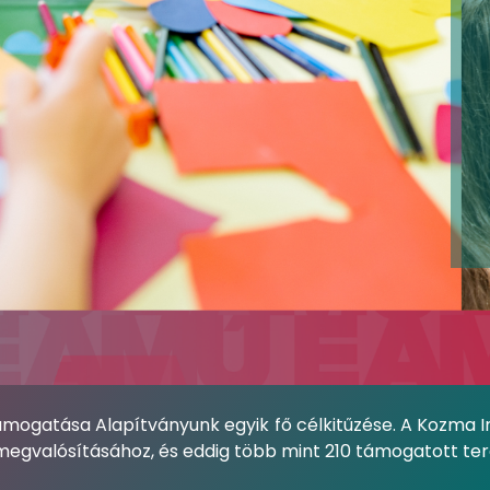
k támogatása Alapítványunk egyik fő célkitűzése. A Kozm
k megvalósításához, és eddig több mint 210 támogatott t