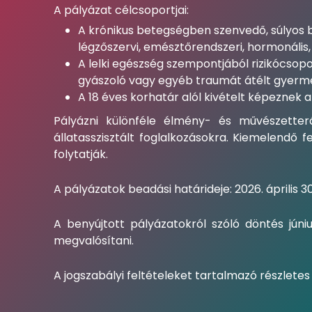
A pályázat célcsoportjai:
A krónikus betegségben szenvedő, súlyos 
légzőszervi, emésztőrendszeri, hormonális
A lelki egészség szempontjából rizikócsop
gyászoló vagy egyéb traumát átélt gyerme
A 18 éves korhatár alól kivételt képeznek
Pályázni különféle élmény- és művészetter
állatasszisztált foglalkozásokra. Kiemelendő
folytatják.
A pályázatok beadási határideje: 2026. április 30
A benyújtott pályázatokról szóló döntés júni
megvalósítani.
A jogszabályi feltételeket tartalmazó részletes 