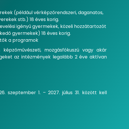
rekek (például vérképzőrendszeri, daganatos,
rekek stb.) 18 éves korig.
evelési igényű gyermekek, közeli hozzátartozót
kedő gyermekek) 18 éves korig.
hetők a programok
s, képzőművészeti, mozgásfókuszú vagy akár
ségeket az intézmények legalább 2 éve aktívan
 szeptember 1. – 2027. július 31. között kell