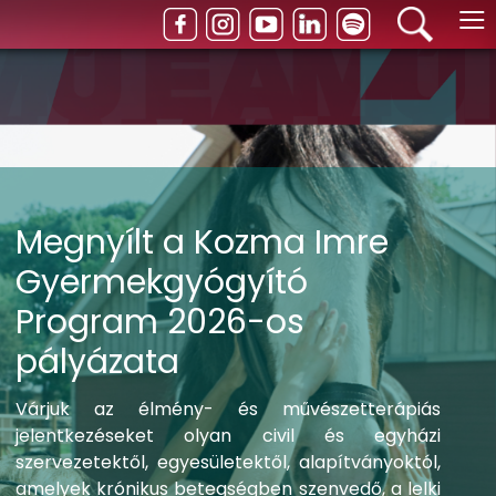
≡
Megnyílt a Kozma Imre
Gyermekgyógyító
Program 2026-os
pályázata
Várjuk az élmény- és művészetterápiás
jelentkezéseket olyan civil és egyházi
szervezetektől, egyesületektől, alapítványoktól,
amelyek krónikus betegségben szenvedő, a lelki