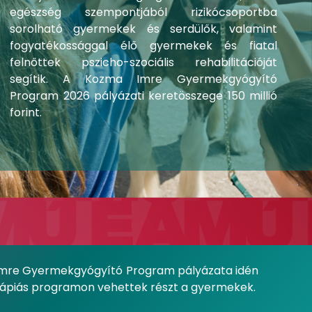
egészség szempontjából rizikócsoportba
sorolható gyermekek és serdülők, valamint
fogyatékossággal élő gyermekek és fiatal
felnőttek pszicho-szociális rehabilitációját
segítik. A Kozma Imre Gyermekgyógyító
Program 2026 pályázati keretösszege 150 millió
forint.
a Imre Gyermekgyógyító Program pályázata idén
erápiás programon vehettek részt a gyermekek.