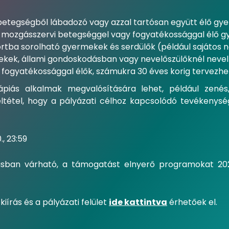
betegségből lábadozó vagy azzal tartósan együtt élő gye
, mozgásszervi betegséggel vagy fogyatékossággal élő gye
ortba sorolható gyermekek és serdülők (például sajátos n
kek, állami gondoskodásban vagy nevelőszülőknél nevel
 a fogyatékossággal élők, számukra 30 éves korig tervez
ápiás alkalmak megvalósítására lehet, például zené
 feltétel, hogy a pályázati célhoz kapcsolódó tevékeny
., 23:59
usban várható, a támogatást elnyerő programokat 2026.
kiírás és a pályázati felület
ide kattintva
érhetőek el.