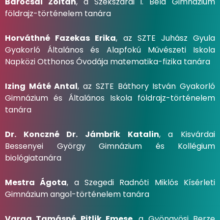
Barocsai Zoltán
, a Szekszárdi I. Béla Gimnázium
földrajz-történelem tanára
Horváthné Fazekas Erika
, az SZTE Juhász Gyula
Gyakorló Általános és Alapfokú Művészeti Iskola
Napközi Otthonos Óvodája matematika-fizika tanára
Izing Máté Antal
, az SZTE Báthory István Gyakorló
Gimnázium és Általános Iskola földrajz-történelem
tanára
Dr. Konczné Dr. Jámbrik Katalin
, a Kisvárdai
Bessenyei György Gimnázium és Kollégium
biológiatanára
Mestra Ágota
, a Szegedi Radnóti Miklós Kísérleti
Gimnázium angol-történelem tanára
Varga Tamásné Pitlik Emese
, a Gyöngyösi Berze