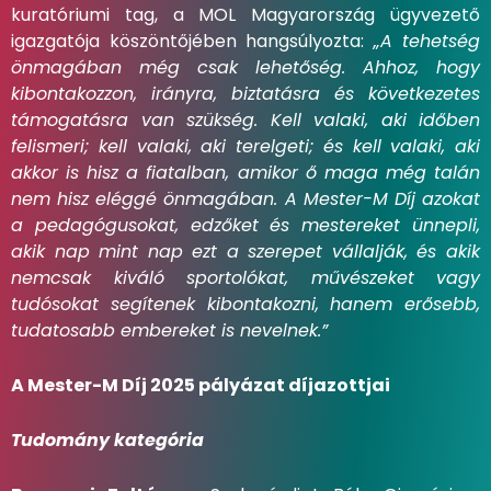
kuratóriumi tag, a MOL Magyarország ügyvezető
igazgatója köszöntőjében hangsúlyozta:
„A tehetség
önmagában még csak lehetőség. Ahhoz, hogy
kibontakozzon, irányra, biztatásra és következetes
támogatásra van szükség. Kell valaki, aki időben
felismeri; kell valaki, aki terelgeti; és kell valaki, aki
akkor is hisz a fiatalban, amikor ő maga még talán
nem hisz eléggé önmagában. A Mester-M Díj azokat
a pedagógusokat, edzőket és mestereket ünnepli,
akik nap mint nap ezt a szerepet vállalják, és akik
nemcsak kiváló sportolókat, művészeket vagy
tudósokat segítenek kibontakozni, hanem erősebb,
tudatosabb embereket is nevelnek.”
A Mester-M Díj 2025 pályázat díjazottjai
Tudomány kategória