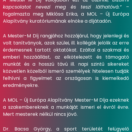
kapcsolatot nevezi meg és teszi láthatóvá.”
–
fogalmazta meg Miklósa Erika, a MOL – Új Európa
Alapítvány kuratóriumának elnöke a díjátadón.
A Mester-M Díj rangjához hozzájárul, hogy jelenlegi és
volt tanítványok, azok szülei, ill. kollégák jelölik az erre
érdemesnek tartott oktatókat. Ezáltal a szakmai és
emberi hozzáállást, az elkötelezett és támogató
munkát és a hosszú távú ill. napi szintű sikereket
közvetlen közelből ismerő személyek hitelesen tudják
felhívni a figyelmet az országosan is kiemelkedő
eredményekre.
A MOL – Új Európa Alapítvány Mester-M Díja ezeknek
a szakembereknek a munkáját ismeri el évről évre.
Mert mesterek nélkül nincs jövő.
Dr. Bacsa György, a sport területét felügyelő