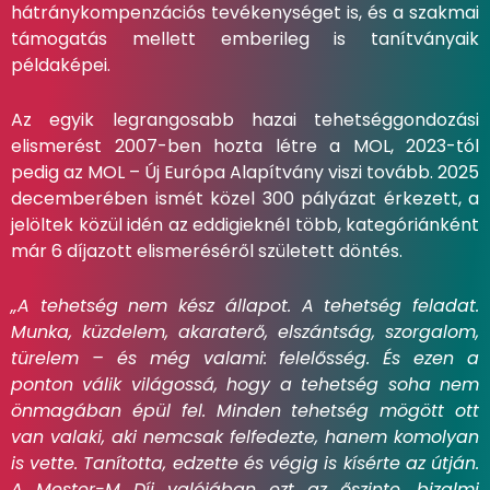
hátránykompenzációs tevékenységet is, és a szakmai
támogatás mellett emberileg is tanítványaik
példaképei.
Az egyik legrangosabb hazai tehetséggondozási
elismerést 2007-ben hozta létre a MOL, 2023-tól
pedig az MOL – Új Európa Alapítvány viszi tovább. 2025
decemberében ismét közel 300 pályázat érkezett, a
jelöltek közül idén az eddigieknél több, kategóriánként
már 6 díjazott elismeréséről született döntés.
„A tehetség nem kész állapot. A tehetség feladat.
Munka, küzdelem, akaraterő, elszántság, szorgalom,
türelem – és még valami: felelősség. És ezen a
ponton válik világossá, hogy a tehetség soha nem
önmagában épül fel. Minden tehetség mögött ott
van valaki, aki nemcsak felfedezte, hanem komolyan
is vette. Tanította, edzette és végig is kísérte az útján.
A Mester-M Díj valójában ezt az őszinte, bizalmi