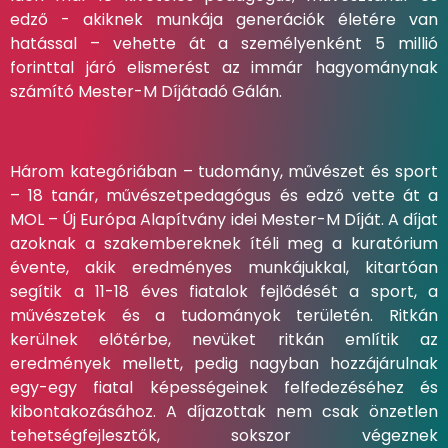
edző - akiknek munkája generációk életére van
hatással – vehette át a személyenként 5 millió
forinttal járó elismerést az immár hagyománynak
számító Mester-M Díjátadó Gálán.
Három kategóriában – tudomány, művészet és sport
– 18 tanár, művészetpedagógus és edző vette át a
MOL – Új Európa Alapítvány idei Mester-M Díját. A díjat
azoknak a szakembereknek ítéli meg a kuratórium
évente, akik eredményes munkájukkal, kitartóan
segítik a 11-18 éves fiatalok fejlődését a sport, a
művészetek és a tudományok területén. Ritkán
kerülnek előtérbe, nevüket ritkán említik az
eredmények mellett, pedig nagyban hozzájárulnak
egy-egy fiatal képességeinek felfedezéséhez és
kibontakozásához. A díjazottak nem csak önzetlen
tehetségfejlesztők, sokszor végeznek