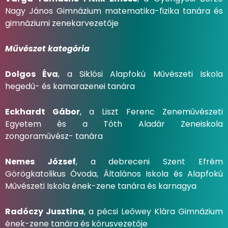
Nagy János Gimnázium matematika-fizika tanára és
gimnáziumi zenekarvezetője
Művészet kategória
Dolgos Éva
, a Siklósi Alapfokú Művészeti Iskola
hegedű- és kamarazenei tanára
Eckhardt Gábor
, a Liszt Ferenc Zeneművészeti
Egyetem és a Tóth Aladár Zeneiskola
zongoraművész- tanára
Nemes József
, a debreceni Szent Efrém
Görögkatolikus Óvoda, Általános Iskola és Alapfokú
Művészeti Iskola ének-zene tanára és karnagya
Radóczy Jusztina
, a pécsi Leőwey Klára Gimnázium
ének-zene tanára és kórusvezetője