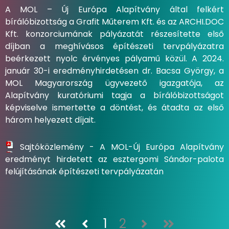
A MOL – Új Európa Alapítvány által felkért
bírálóbizottság a Grafit Műterem Kft. és az ARCHI.DOC
Kft. konzorciumának pályázatát részesítette első
díjban a meghívásos építészeti tervpályázatra
beérkezett nyolc érvényes pályamű közül. A 2024.
január 30-i eredményhirdetésen dr. Bacsa György, a
MOL Magyarország ügyvezető igazgatója, az
Alapítvány kuratóriumi tagja a bírálóbizottságot
képviselve ismertette a döntést, és átadta az első
három helyezett díjait.
Sajtóközlemény - A MOL-Új Európa Alapítvány
eredményt hirdetett az esztergomi Sándor-palota
felújításának építészeti tervpályázatán
1
2