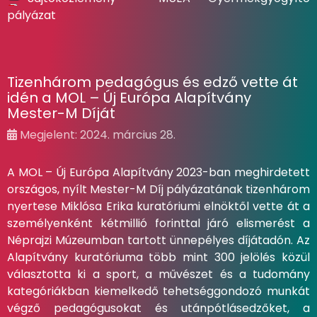
pályázat
Tizenhárom pedagógus és edző vette át
idén a MOL – Új Európa Alapítvány
Mester-M Díját
Megjelent: 2024. március 28.
A MOL – Új Európa Alapítvány 2023-ban meghirdetett
országos, nyílt Mester-M Díj pályázatának tizenhárom
nyertese Miklósa Erika kuratóriumi elnöktől vette át a
személyenként kétmillió forinttal járó elismerést a
Néprajzi Múzeumban tartott ünnepélyes díjátadón. Az
Alapítvány kuratóriuma több mint 300 jelölés közül
választotta ki a sport, a művészet és a tudomány
kategóriákban kiemelkedő tehetséggondozó munkát
végző pedagógusokat és utánpótlásedzőket, a