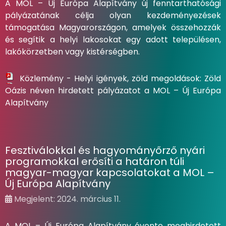
A MOL – Új Európa Alapítvány új fenntarthatósági
pályázatának célja olyan kezdeményezések
támogatása Magyarországon, amelyek összehozzák
és segítik a helyi lakosokat egy adott településen,
lakókörzetben vagy kistérségben.
Közlemény - Helyi igények, zöld megoldások: Zöld
Oázis néven hirdetett pályázatot a MOL – Új Európa
Alapítvány
Fesztiválokkal és hagyományőrző nyári
programokkal erősíti a határon túli
magyar-magyar kapcsolatokat a MOL –
Új Európa Alapítvány
Megjelent: 2024. március 11.
A MOL – Új Európa Alapítvány évente meghirdetett