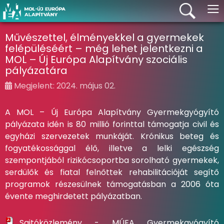
≡
Művészettel, élményekkel a gyermekek
felépüléséért – még lehet jelentkezni a
MOL – Új Európa Alapítvány szociális
pályázatára
Megjelent: 2024. május 02.
A MOL – Új Európa Alapítvány Gyermekgyógyító
pályázata idén is 80 millió forinttal támogatja civil és
egyházi szervezetek munkáját. Krónikus beteg és
fogyatékossággal élő, illetve a lelki egészség
szempontjából rizikócsoportba sorolható gyermekek,
serdülők és fiatal felnőttek rehabilitációját segítő
programok részesülnek támogatásban a 2006 óta
évente meghirdetett pályázatban.
Sajtóközlemény - MÚEA Gyermekgyógyító