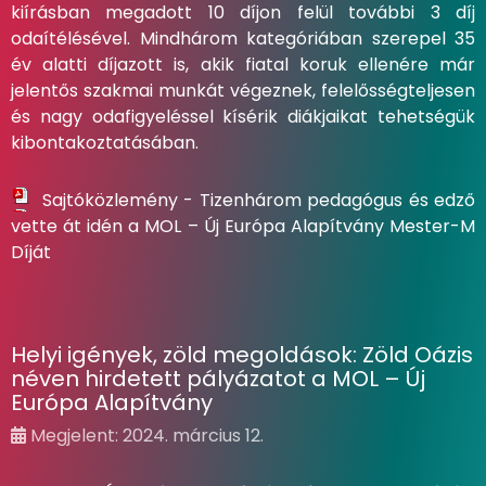
kiírásban megadott 10 díjon felül további 3 díj
odaítélésével. Mindhárom kategóriában szerepel 35
év alatti díjazott is, akik fiatal koruk ellenére már
jelentős szakmai munkát végeznek, felelősségteljesen
és nagy odafigyeléssel kísérik diákjaikat tehetségük
kibontakoztatásában.
Sajtóközlemény - Tizenhárom pedagógus és edző
vette át idén a MOL – Új Európa Alapítvány Mester-M
Díját
Helyi igények, zöld megoldások: Zöld Oázis
néven hirdetett pályázatot a MOL – Új
Európa Alapítvány
Megjelent: 2024. március 12.