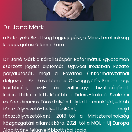
Dr. Janó Márk
a Felügyelő Bizottság tagja, jogász, a Miniszterelnökség
közigazgatási államtitkára
Dr. Janó Márk a Károli Gáspár Református Egyetemen
szerzett jogász diplomát. Ügyvédi irodában kezdte
pályafutását, majd a Fővárosi Önkormányzatnál
dolgozott. Ezt követően az Országgyűlés Emberi jogi,
kisebbségi, civil- és vallásügyi bizottságának
kabinettitkára lett, később a Fidesz-frakció Szakmai
és Koordinációs Főosztályán folytatta munkáját, előbb
főosztályvezető-helyettesként, majd
főosztályvezetőként. 2018-tól a Miniszterelnökség
közigazgatási államtitkára. 2021-től a MOL – Új Európa
Alapítvány felügyelőbizottsági tagja.