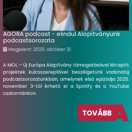
AGORA podcast - elindul Alapítványunk
podcastsorozata
Megjelent: 2025. október 31.
A MOL – Új Európa Alapítvány támogatásával létrejött
projektek kulcsszereplőivel beszélgetünk vadonatúj
podcastsorozatunkban, amelynek első epizódja 2025.
november 3-tól érhető el a Spotify és a YouTube
csatornánkon.
TOVÁBB