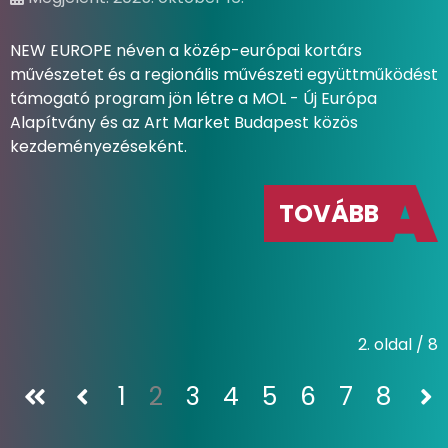
NEW EUROPE néven a közép-európai kortárs
művészetet és a regionális művészeti együttműködést
támogató program jön létre a MOL - Új Európa
Alapítvány és az Art Market Budapest közös
kezdeményezéseként.
TOVÁBB
2. oldal / 8
1
2
3
4
5
6
7
8