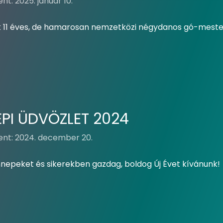
nt: 2025. január 10.
 11 éves, de hamarosan nemzetközi négydanos gó-mester 
PI ÜDVÖZLET 2024
ent: 2024. december 20.
nnepeket és sikerekben gazdag, boldog Új Évet kívánunk!