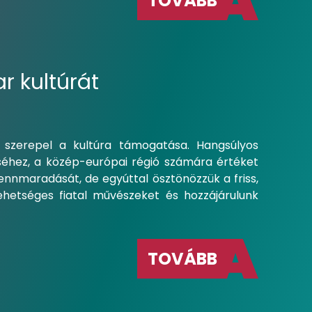
TOVÁBB
 kultúrát
 szerepel a kultúra támogatása. Hangsúlyos
éséhez, a közép-európai régió számára értéket
nnmaradását, de egyúttal ösztönözzük a friss,
tehetséges fiatal művészeket és hozzájárulunk
TOVÁBB