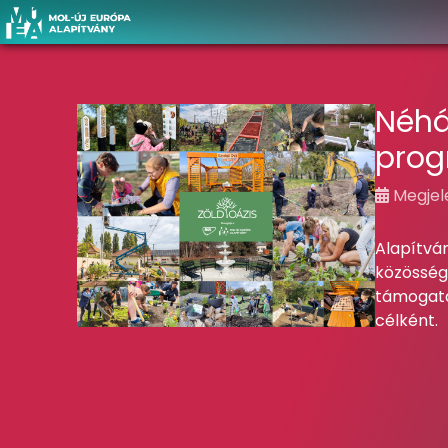
Néhá
pro
Megjele
Alapítv
közösség
támogatás
célként.