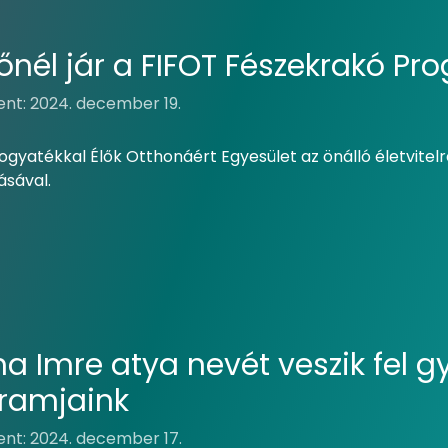
dőnél jár a FIFOT Fészekrakó Pr
ent: 2024. december 19.
Fogyatékkal Élők Otthonáért Egyesület az önálló életvitelr
sával.
a Imre atya nevét veszik fel 
ramjaink
ent: 2024. december 17.