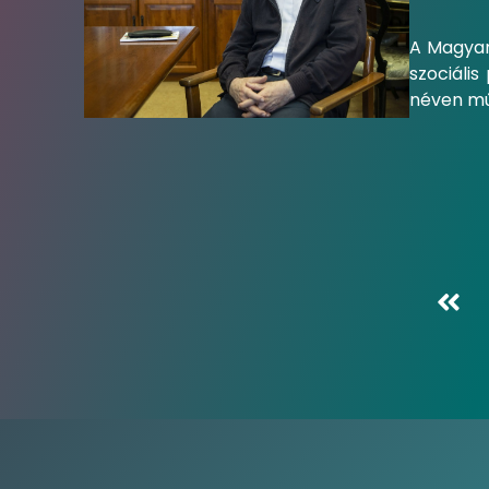
A Magyar
szociáli
néven mű