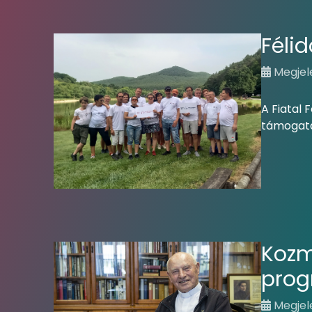
Féli
Megjel
A Fiatal 
támogatá
Kozm
prog
Megjel