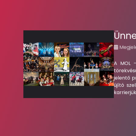
Ünne
Megjele
A MOL – 
törekvés
jelentő 
újító sz
karrierjü