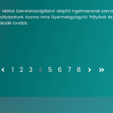
 Máltai Szeretetszolgálatot alapító irgalmasrendi szer
s pályázatunk Kozma Imre Gyermekgyógyító Pályázat é
ködik tovább.
1
2
3
4
5
6
7
8