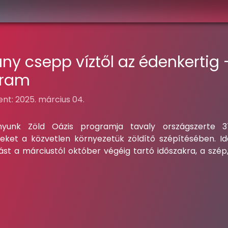
ny csepp víztől az édenkertig 
gram
nt: 2025. március 04.
ányunk Zöld Oázis programja tavaly országszerte 3
eket a közvetlen környezetük zöldítő szépítésében. I
t a márciustól október végéig tartó időszakra, a szép, 