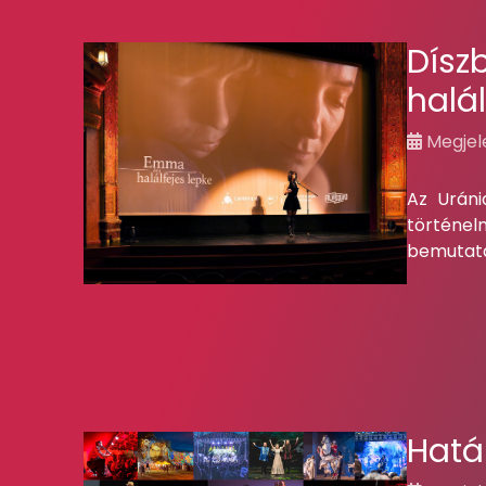
Dísz
halál
Megjele
Az Uráni
történe
bemutatá
Hatá