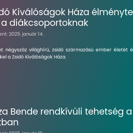
idó Kiválóságok Háza élménytel
l a diákcsoportoknak
nt: 2025. január 14.
t négyszáz világhírű, zsidó származású ember életét és
el a Zsidó Kiválóságok Háza.
za Bende rendkívüli tehetség a
tban