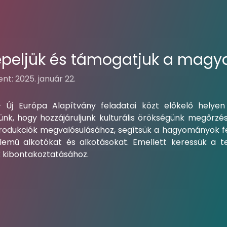
peljük és támogatjuk a magyar
nt: 2025. január 22.
Új Európa Alapítvány feladatai közt előkelő helyen
ünk, hogy hozzájáruljunk kulturális örökségünk megőrz
produkciók megvalósulásához, segítsük a hagyományok fe
ellemű alkotókat és alkotásokat. Emellett keressük a 
k kibontakoztatásához.