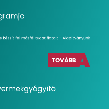
ogramja
e készít fel másfél tucat fiatalt – Alapítványunk
TOVÁBB
gyermekgyógyító