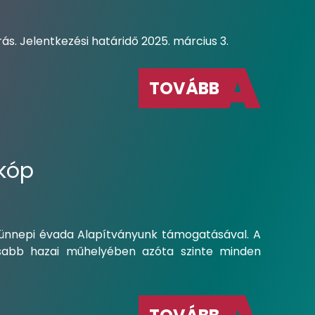
rás. Jelentkezési határidő 2025. március 3.
TOVÁBB
zkóp
nnepi évada Alapítványunk támogatásával. A
osabb hazai műhelyében azóta szinte minden