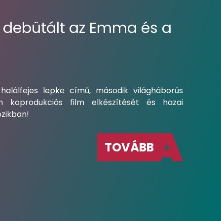
 debütált az Emma és a
alálfejes lepke című, második világháborús
 koprodukciós film elkészítését és hazai
zikban!
TOVÁBB