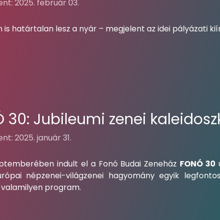
nt: 2025. február 03.
is határtalan lesz a nyár – megjelent az idei pályázati kií
 30: Jubileumi zenei kaleidos
nt: 2025. január 31.
ptemberében indult el a Fonó Budai Zeneház
FONÓ 30
ü
rópai népzenei-világzenei hagyomány egyik legfont
t valamilyen program.