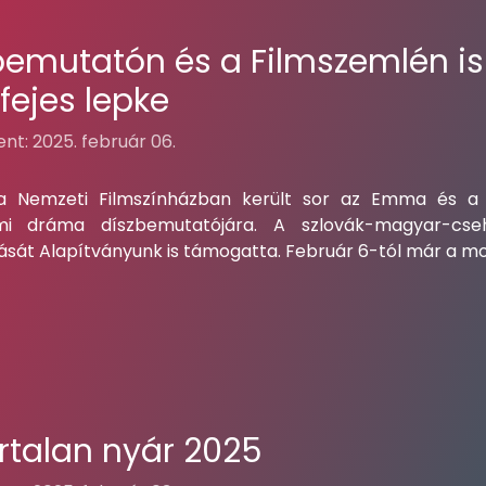
bemutatón és a Filmszemlén is
fejes lepke
nt: 2025. február 06.
a Nemzeti Filmszínházban került sor az Emma és a h
lmi dráma díszbemutatójára. A szlovák-magyar-cseh
sát Alapítványunk is támogatta. Február 6-tól már a mo
rtalan nyár 2025