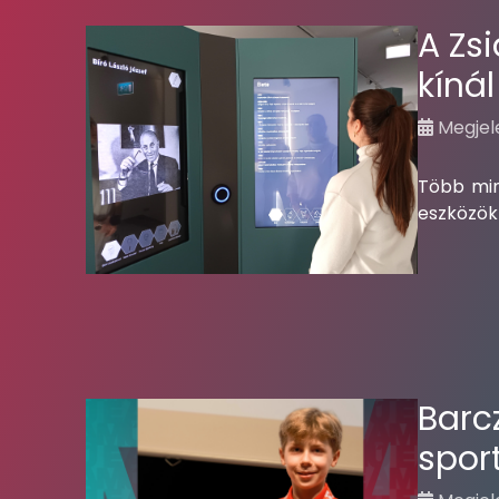
A Zs
kíná
Megjele
Több min
eszközökk
Barc
spor