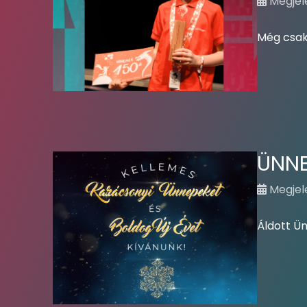
Megjele
Még csak
ÜNNE
Megjel
Áldott Ü