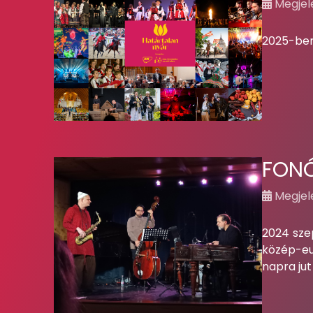
Megjele
2025-ben 
FONÓ
Megjele
2024 sze
közép-eu
napra ju